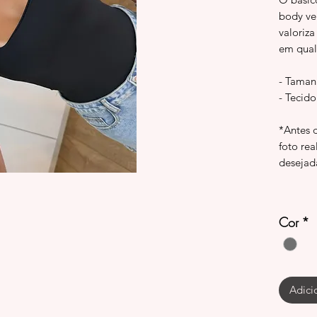
body ve
valoriza
em qual
- Taman
- Tecid
*Antes 
foto rea
desejad
Cor
*
Adici