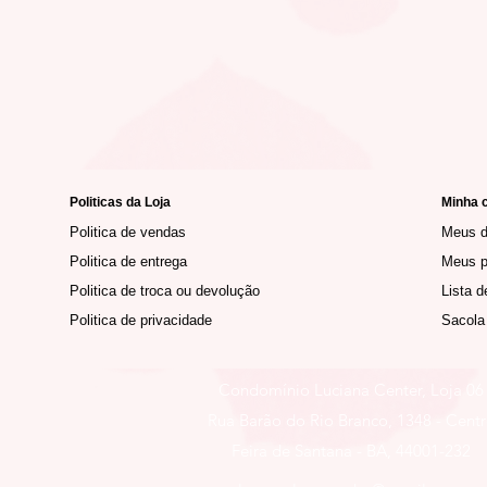
Politicas da Loja
Minha 
Politica de vendas
Meus 
Politica de entrega
Meus p
Politica de troca ou devolução
Lista d
Politica de privacidade
Sacola
Condomínio Luciana Center, Loja 06
Rua Barão do Rio Branco, 1348 - Cent
Feira de Santana - BA, 44001-232