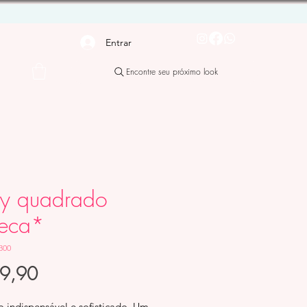
Entrar
Encontre seu próximo look
y quadrado
eca*
300
Preço
89,90
o indispensável e sofisticado. Um