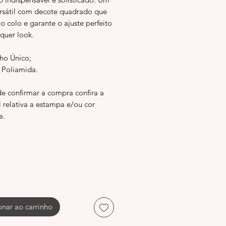
rsátil com decote quadrado que
 o colo e garante o ajuste perfeito
quer look.
ho Único;
o Poliamida.
de confirmar a compra confira a
l relativa a estampa e/ou cor
a.
onar ao carrinho