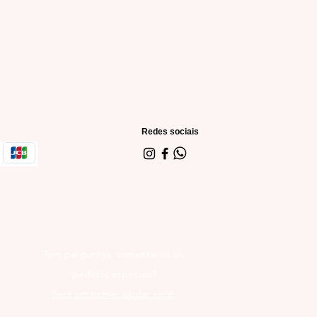
Redes sociais
Tem perguntas, comentários ou
pedidos especiais?
Será um prazer ajudar você.