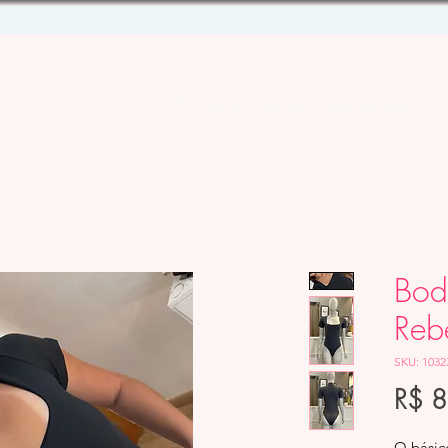
Início
Produtos
Ajuda
Vale-presente
Bod
Reb
SKU: 1032
R$ 
O básic