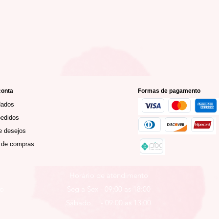
conta
Formas de pagamento
dados
edidos
e desejos
 de compras
Horário de atendimento
ro
Seg a Sex - 09:00 as 18:00
Sábado - 09:00 as 13:00