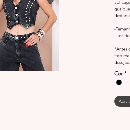
aplicaç
qualque
destaqu
-Tamanh
- Tecido
*Antes 
foto rea
desejad
Cor
*
Adici