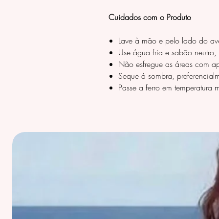
Cuidados com o Produto
Lave à mão e pelo lado do ave
Use água fria e sabão neutro, 
Não esfregue as áreas com ap
Seque à sombra, preferencial
Passe a ferro em temperatura m