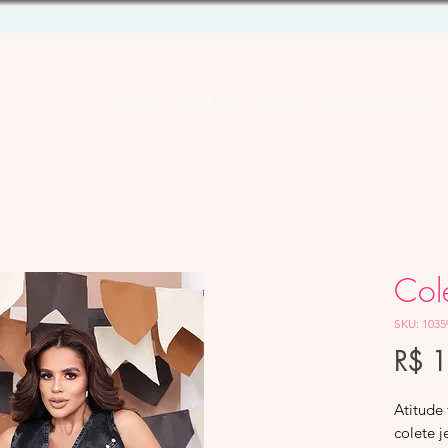
Início
Produtos
Ajuda
Vale-presente
Cole
SKU: 1035
R$ 
Atitude 
colete 