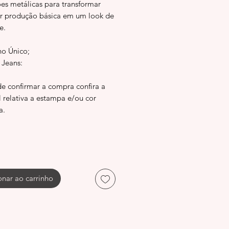
ões metálicas para transformar
r produção básica em um look de
e.
o Único;
 Jeans:
de confirmar a compra confira a
l relativa a estampa e/ou cor
a.
onar ao carrinho