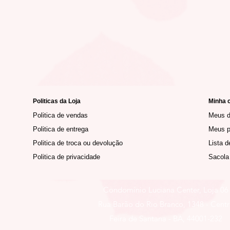
Politicas da Loja
Minha 
Politica de vendas
Meus 
Politica de entrega
Meus p
Politica de troca ou devolução
Lista d
Politica de privacidade
Sacola
Condomínio Luciana Center, Loja 06
Rua Barão do Rio Branco, 1348 - Cent
Feira de Santana - BA, 44001-232