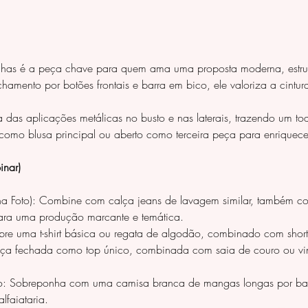
has é a peça chave para quem ama uma proposta moderna, estrut
amento por botões frontais e barra em bico, ele valoriza a cintura
das aplicações metálicas no busto e nas laterais, trazendo um toq
 como blusa principal ou aberto como terceira peça para enriquece
nar)
a Foto): Combine com calça jeans de lavagem similar, também co
para uma produção marcante e temática.
re uma t-shirt básica ou regata de algodão, combinado com shorts
ça fechada como top único, combinada com saia de couro ou vinil
o: Sobreponha com uma camisa branca de mangas longas por bai
lfaiataria.