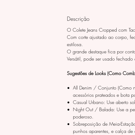
Descrição
O Colete Jeans Cropped com Tac
Com corte ajustado ao corpo, fech
estilosa.
O grande destaque fica por conta 
Versátil, pode ser usado fechado
Sugestões de Looks (Como Combi
All Denim / Conjunto (Como n
acessórios prateados e bota 
Casual Urbano: Use aberto sob
Night Out / Balada: Use a pe
poderoso.
Sobreposição de Meia-Estaçã
punhos aparentes, e calça de a