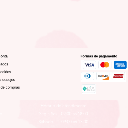
conta
Formas de pagamento
dados
edidos
e desejos
 de compras
Horário de atendimento
ro
Seg a Sex - 09:00 as 18:00
Sábado - 09:00 as 13:00