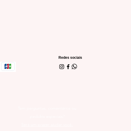
Redes sociais
Tem perguntas, comentários ou
pedidos especiais?
Será um prazer ajudar você.