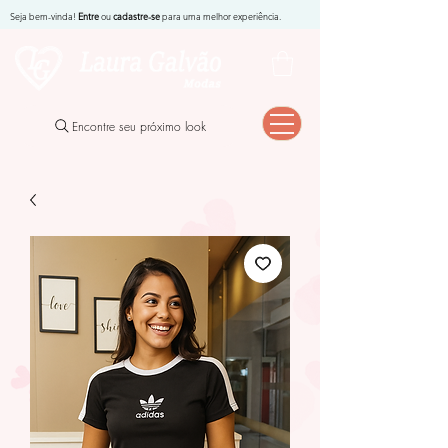
Seja bem-vinda!
Entre
ou
cadastre-se
para uma melhor experiência.
Encontre seu próximo look