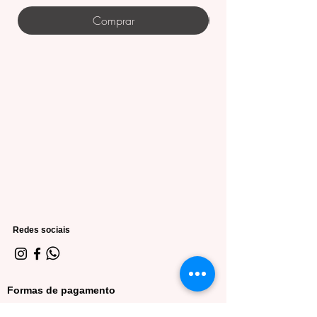
iluminada elevam ainda mais a
produção.
Comprar
• Acessórios:
Brincos dourados, braceletes e anéis
delicados harmonizam com os
detalhes frontais do conjunto, criando
um visual elegante sem exageros.
Cuidados com o Produto
Lavar à mão com sabão neutro.
Não usar alvejantes para preservar
a cor.
Secar à sombra e evitar torcer a
Redes sociais
peça.
Guardar preferencialmente em
cabide para manter o caimento.
Formas de pagamento