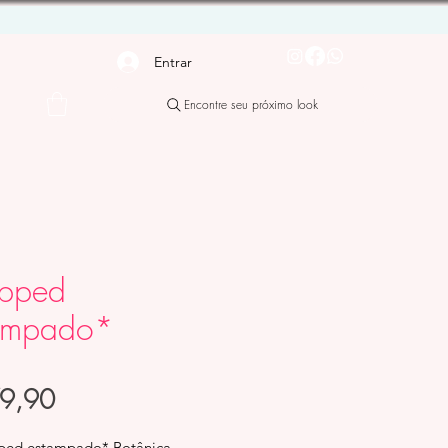
Entrar
Encontre seu próximo look
pped
ampado*
Preço
79,90
ped estampado* Botânica