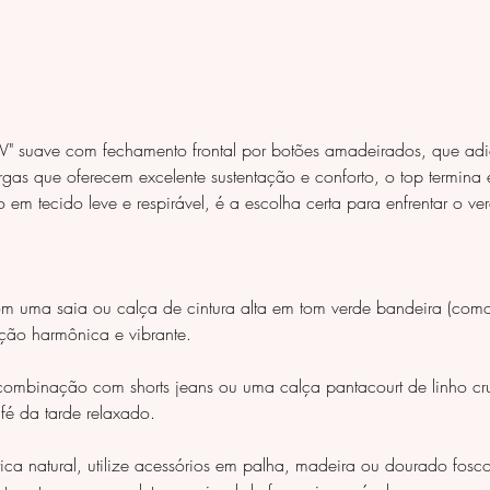
" suave com fechamento frontal por botões amadeirados, que adi
argas que oferecem excelente sustentação e conforto, o top termi
 em tecido leve e respirável, é a escolha certa para enfrentar o ve
uma saia ou calça de cintura alta em tom verde bandeira (como n
ção harmônica e vibrante.
ombinação com shorts jeans ou uma calça pantacourt de linho cru. 
fé da tarde relaxado.
tica natural, utilize acessórios em palha, madeira ou dourado fos