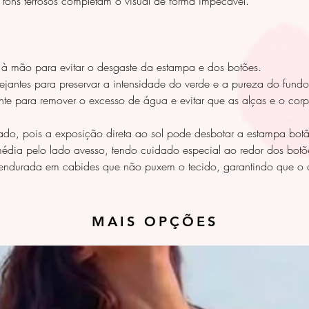
ons terrosos completam o visual de forma impecável.
 à mão para evitar o desgaste da estampa e dos botões.
lvejantes para preservar a intensidade do verde e a pureza do fundo
nte para remover o excesso de água e evitar que as alças e o co
do, pois a exposição direta ao sol pode desbotar a estampa botâ
média pelo lado avesso, tendo cuidado especial ao redor dos botõe
ndurada em cabides que não puxem o tecido, garantindo que o a
MAIS OPÇÕES