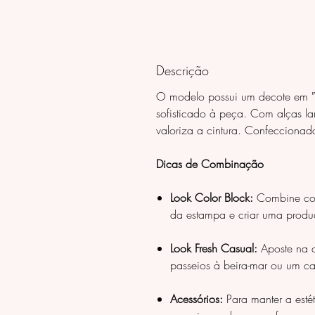
Descrição
O modelo possui um decote em "V
sofisticado à peça. Com alças l
valoriza a cintura. Confeccionado
Dicas de Combinação
Look Color Block:
Combine com 
da estampa e criar uma produ
Look Fresh Casual:
Aposte na c
passeios à beira-mar ou um ca
Acessórios:
Para manter a esté