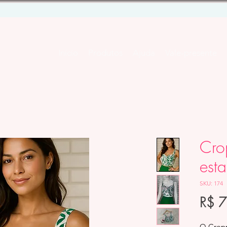
Início
Produtos
Ajuda
Vale-presente
Cro
est
SKU: 174
R$ 
O Crop