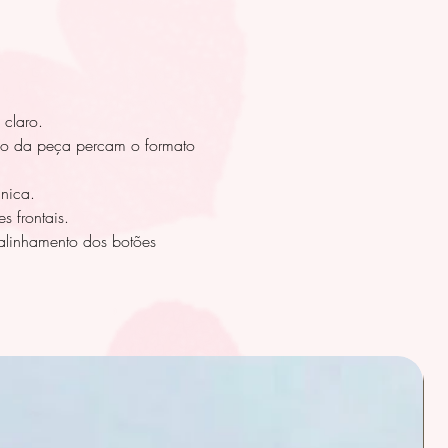
 claro.
rpo da peça percam o formato
nica.
s frontais.
linhamento dos botões