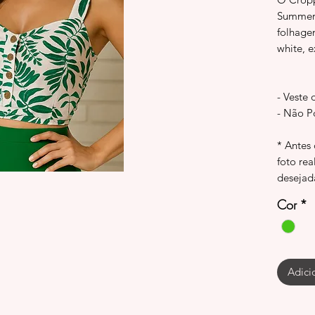
Summer 
folhage
white, e
- Veste 
- Não P
* Antes
foto rea
desejad
Cor
*
Adici