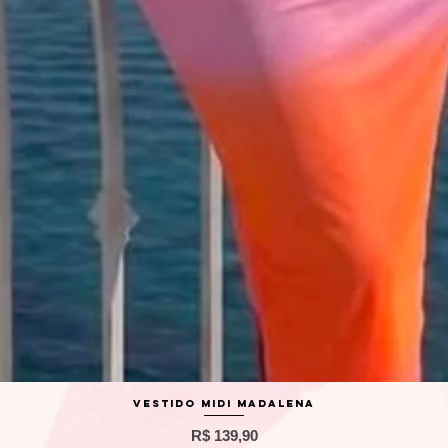
Visualização rápida
Vestido Midi Madalena
Preço
R$ 139,90