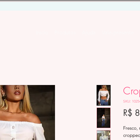
Início
Produtos
Ajuda
Vale-presente
Cro
SKU: 1025
R$ 
Fresco,
cropped