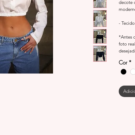
decote 
moderno
- Tecido
*Antes 
foto rea
desejad
Cor
*
Adici