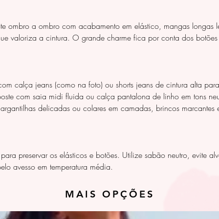
cote ombro a ombro com acabamento em elástico, mangas longas 
que valoriza a cintura. O grande charme fica por conta dos botões 
calça jeans (como na foto) ou shorts jeans de cintura alta para u
ste com saia midi fluida ou calça pantalona de linho em tons neut
gargantilhas delicadas ou colares em camadas, brincos marcantes e
ara preservar os elásticos e botões. Utilize sabão neutro, evite a
pelo avesso em temperatura média.
MAIS OPÇÕES