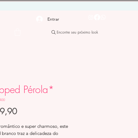
Entrar
Encontre seu próximo look
pped Pérola*
400
Preço
89,90
 romântico e super charmoso, este
 branco traz a delicadeza do