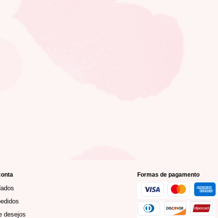
conta
Formas de pagamento
dados
edidos
e desejos