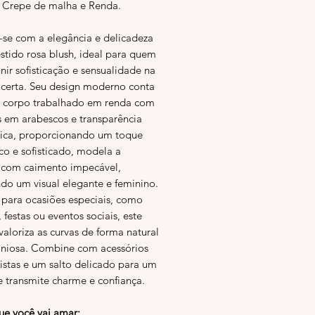
o Crepe de malha e Renda.
-se com a elegância e delicadeza
stido rosa blush, ideal para quem
nir sofisticação e sensualidade na
certa. Seu design moderno conta
corpo trabalhado em renda com
s em arabescos e transparência
gica, proporcionando um toque
co e sofisticado, modela a
a com caimento impecável,
ndo um visual elegante e feminino.
o para ocasiões especiais, como
, festas ou eventos sociais, este
valoriza as curvas de forma natural
niosa. Combine com acessórios
istas e um salto delicado para um
e transmite charme e confiança.
ue você vai amar: