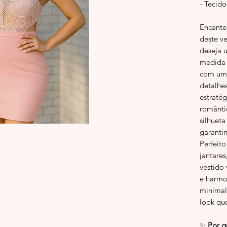
- Tecid
Encante
deste ve
deseja u
medida 
com um 
detalhe
estraté
românti
silhuet
garanti
Perfeit
jantares
vestido 
e harmo
minimal
look qu
✨
Por q