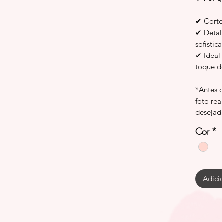
✔ Corte 
✔ Detal
sofistic
✔ Ideal
toque d
*Antes 
foto rea
desejad
Cor
*
Adici