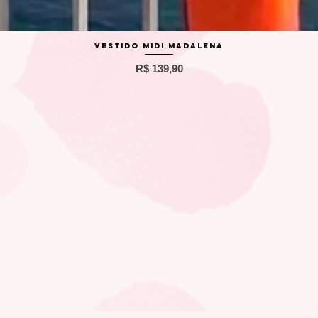
Visualização rápida
Vestido Midi Madalena
Preço
R$ 139,90