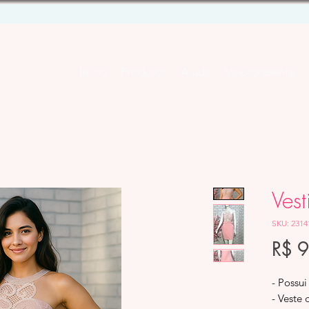
Início
Produtos
Ajuda
Vale-presente
Vest
SKU: 2314
R$ 
- Possui
- Veste 