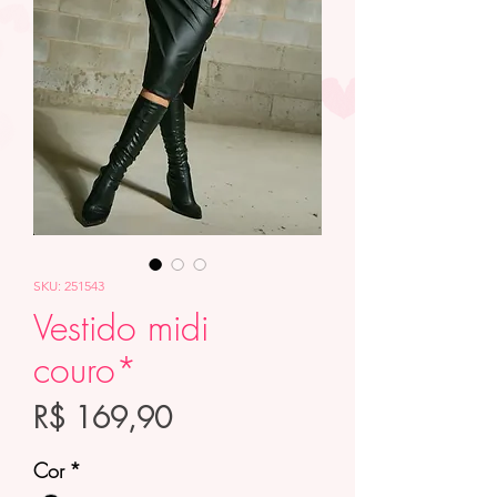
SKU: 251543
Vestido midi
couro*
Preço
R$ 169,90
Cor
*