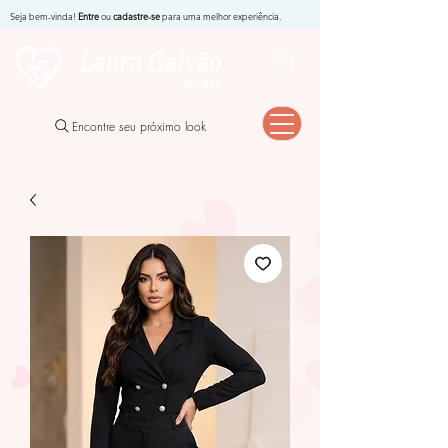
Seja bem-vinda!
Entre
ou
cadastre-se
para uma melhor experiência.
Encontre seu próximo look