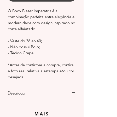
O Body Blazer Imperatriz é a
combinação perfeita entre elegância e
modernidade com design inspirado no
corte alfaiatado.
- Veste do 36 ao 40;
- Não possui Bojo;
- Tecido Crepe.
*Antes de confirmar a compra, confira
a foto real relativa a estampa e/ou cor
desejada.
Descrição
Ele traz lapelas estruturadas, detalhe
transpassado que valoriza o colo e
MAIS
botões decorativos que elevam a peça