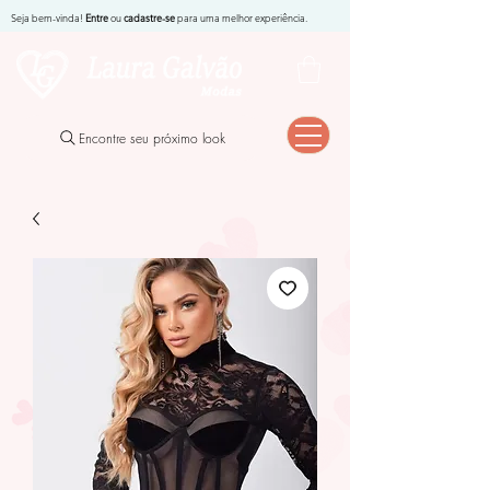
Seja bem-vinda!
Entre
ou
cadastre-se
para uma melhor experiência.
Encontre seu próximo look