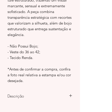
tule estruturado, trazendo um visual
marcante, sensual e extremamente
sofisticado. A peça combina
transparência estratégica com recortes
que valorizam a silhueta, além de bojo
estruturado que entrega sustentação e
elegância.
- Não Possui Bojo;
- Veste do 36 ao 42;
- Tecido Renda.
*Antes de confirmar a compra, confira
a foto real relativa a estampa e/ou cor
desejada.
Descrição
Com mangas longas em renda e gola
mais alta, o body une luxo e