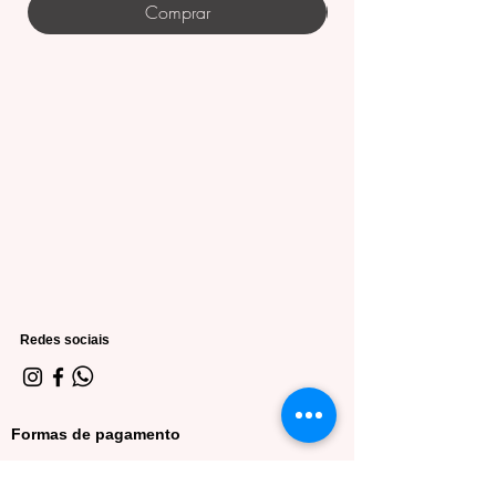
produções noturnas glam. Combine
Comprar
com calças de couro, saias justas,
alfaiataria sofisticada ou até peças
metalizadas. Use salto alto, sandálias
finas ou botas elegantes. Uma make
iluminada e acessórios marcantes
completam perfeitamente o look.
• Acessórios:
Brincos longos ou médios valorizam a
gola alta e as transparências. Clutch
metálica, pulseiras finas e anéis
sofisticados trazem equilíbrio ao
Redes sociais
visual. Evite colares muito grandes
para não competir com o desenho da
renda.
Formas de pagamento
Cuidados com o Produto
Lavar à mão com água fria e