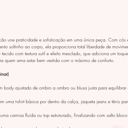
ção une praticidade e sofisticação em uma única peça. Com cós
ento soltinho ao corpo, ela proporciona total liberdade de movim
 tecido com textura sutil e efeito mesclado, que adiciona um toq
para quem ama estar bem vestida com o máximo de conforto.
nar)
body ajustado de ombro a ombro ou blusa justa para equilibrar o
 uma t-shirt básica por dentro da calça, jaqueta jeans e tênis pa
uma camisa fluida ou top estruturado, finalizando com salto bloc