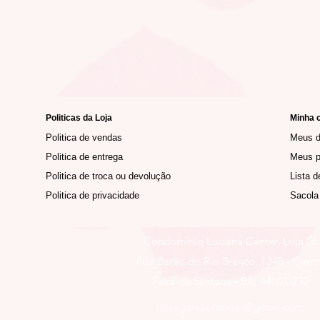
Politicas da Loja
Minha 
Politica de vendas
Meus 
Politica de entrega
Meus p
Politica de troca ou devolução
Lista d
Politica de privacidade
Sacola
Condomínio Luciana Center, Loja 06
Rua Barão do Rio Branco, 1348 - Cent
Feira de Santana - BA, 44001-232
lauragalvaomodas@gmail.com