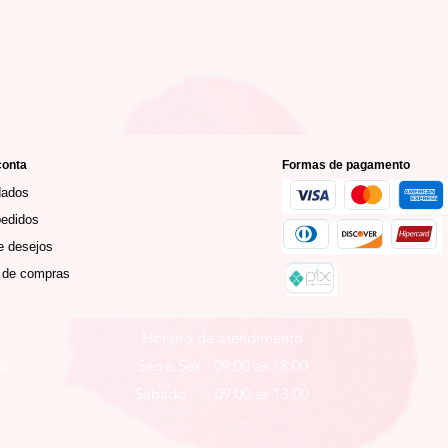
conta
Formas de pagamento
dados
edidos
e desejos
 de compras
Horário de atendimento
ro
Seg a Sex - 09:00 as 18:00
Sábado - 09:00 as 13:00