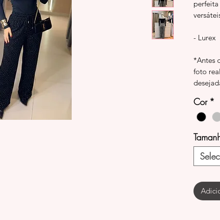
perfeita
versátei
- Lurex
*Antes 
foto rea
desejad
Cor
*
Taman
Selec
Adici