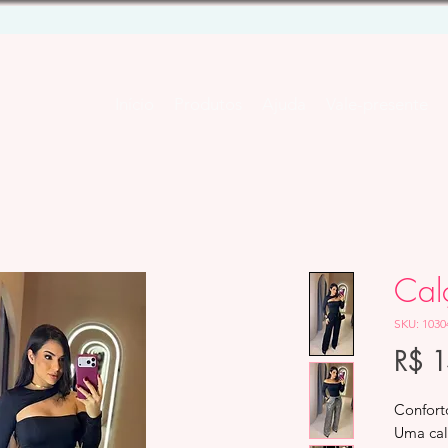
Início
Produtos
Ajuda
Vale-presente
Cal
SKU: 1030
R$ 
Conforto
Uma calç