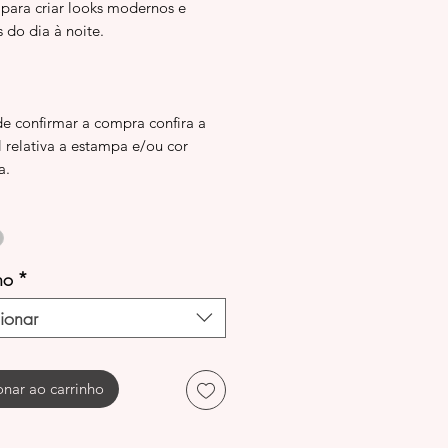
 para criar looks modernos e
s do dia à noite.
de confirmar a compra confira a
l relativa a estampa e/ou cor
a.
ho
*
ionar
onar ao carrinho