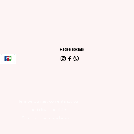
Redes sociais
Tem perguntas, comentários ou
pedidos especiais?
Será um prazer ajudar você.