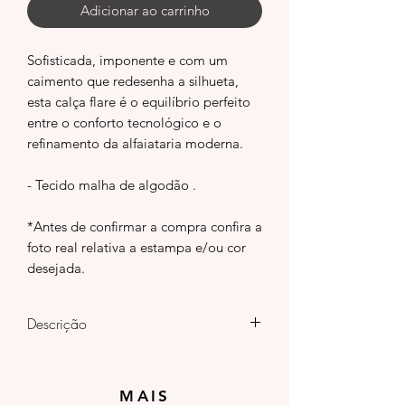
Adicionar ao carrinho
Sofisticada, imponente e com um
caimento que redesenha a silhueta,
esta calça flare é o equilíbrio perfeito
entre o conforto tecnológico e o
refinamento da alfaiataria moderna.
- Tecido malha de algodão .
*Antes de confirmar a compra confira a
foto real relativa a estampa e/ou cor
desejada.
Descrição
Confeccionada em tecido de alta
compressão, ela oferece excelente
MAIS
sustentação, modelando o corpo com