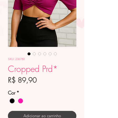
SKU: 236780
Cropped Prd*
Preço
R$ 89,90
Cor
*
Adicionar ao carrinho