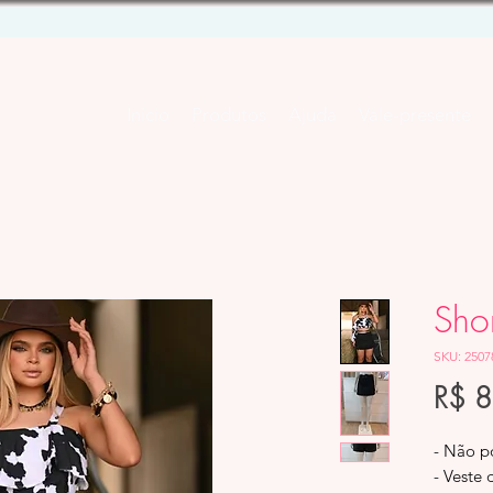
Início
Produtos
Ajuda
Vale-presente
Sho
SKU: 2507
R$ 
- Não p
- Veste 