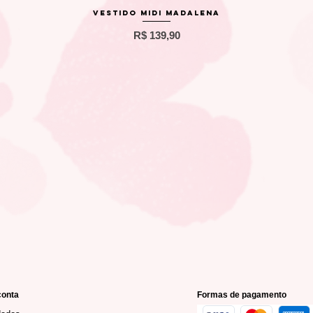
Visualização rápida
Vestido Midi Madalena
Preço
R$ 139,90
conta
Formas de pagamento