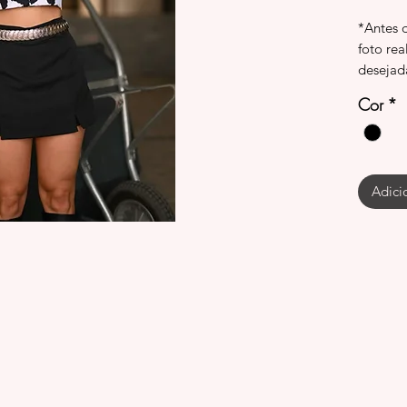
*Antes 
foto rea
desejad
Cor
*
Adici