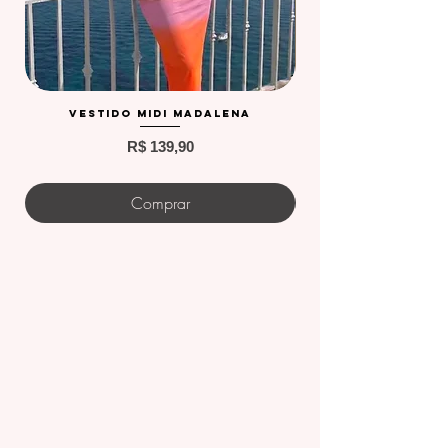
Vestido Midi Madalena
Preço
R$ 139,90
Comprar