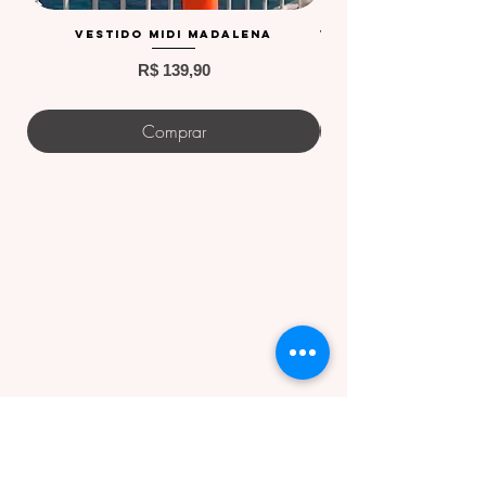
Vestido Midi Madalena
Vestido curto Kivi
Preço
R$ 139,90
Comprar
Redes sociais