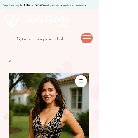
Seja bem-vinda!
Entre
ou
cadastre-se
para uma melhor experiência.
Encontre seu próximo look