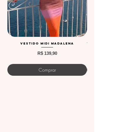
Vestido Midi Madalena
Vestido curto Kivi
Preço
R$ 139,90
Comprar