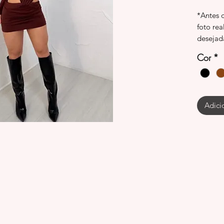
*Antes 
foto rea
desejad
Cor
*
Adici