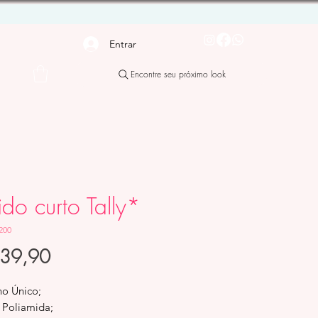
Entrar
Encontre seu próximo look
ido curto Tally*
200
Preço
139,90
o Único;
o Poliamida;