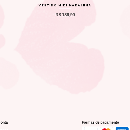
Visualização rápida
Vestido Midi Madalena
Preço
R$ 139,90
conta
Formas de pagamento